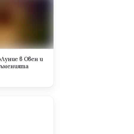
оЛуние в Овен и
тъменията