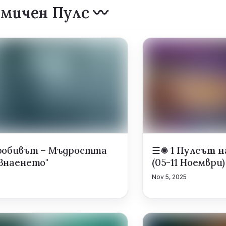
дмичен Пулс 〰️
Пробивът – Мъдростта
☰✺ 1
Пулсът н
-Знаенето"
(05-11 Ноември)
5
Nov 5, 2025