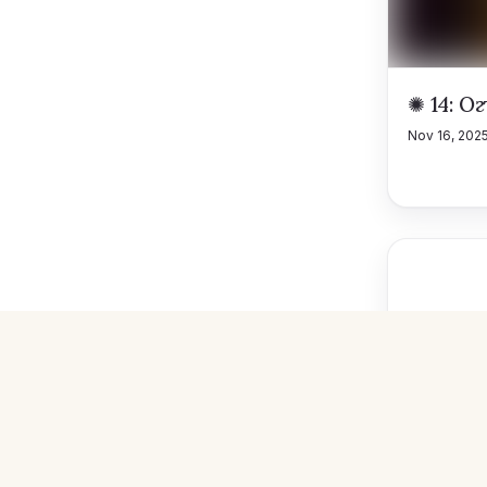
✺ 14: О
Nov 16, 202
9✺ Сил