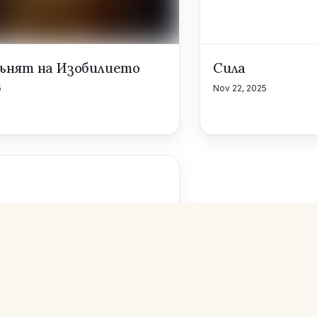
гънят на Изобилието
Сила
5
Nov 22, 2025
ата на малките крачки