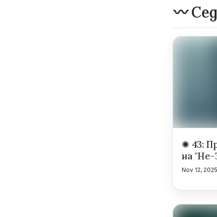
〰️ Се
✺ 43: 
на "Не
Nov 12, 202