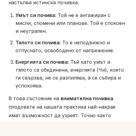
настъпва истинска почивка.
Умът си почива:
 Той не е ангажиран с 
мисли, спомени или планове. Той е спокоен 
и неутрален.
Тялото си почива:
 То е неподвижно и 
отпуснато, освободено от напрежение.
Енергията си почива:
 Тъй като умът и 
тялото са обединени, енергията (Чи), която 
ги свързва, не се разпилява, а се събира и 
успокоява.
В това състояние на 
внимателна почивка
плодовете на нашата практика най-накрая 
имат възможност да узреят. Точно както 
мускулите растат по време на почивка, а не по 
време на тренировка, така и вътрешната ни 