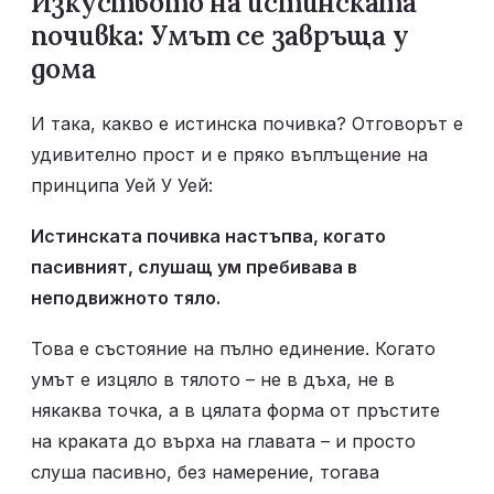
Изкуството на истинската 
почивка: Умът се завръща у 
дома
И така, какво е истинска почивка? Отговорът е 
удивително прост и е пряко въплъщение на 
принципа Уей У Уей:
Истинската почивка настъпва, когато 
пасивният, слушащ ум пребивава в 
неподвижното тяло.
Това е състояние на пълно единение. Когато 
умът е изцяло в тялото – не в дъха, не в 
някаква точка, а в цялата форма от пръстите 
на краката до върха на главата – и просто 
слуша пасивно, без намерение, тогава 