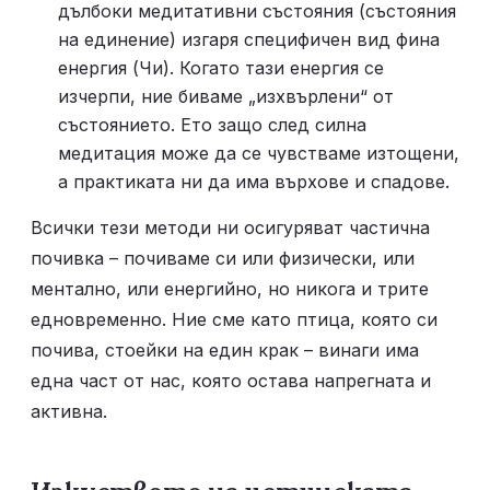
дълбоки медитативни състояния (състояния 
на единение) изгаря специфичен вид фина 
енергия (Чи). Когато тази енергия се 
изчерпи, ние биваме „изхвърлени“ от 
състоянието. Ето защо след силна 
медитация може да се чувстваме изтощени, 
а практиката ни да има върхове и спадове.
Всички тези методи ни осигуряват частична 
почивка – почиваме си или физически, или 
ментално, или енергийно, но никога и трите 
едновременно. Ние сме като птица, която си 
почива, стоейки на един крак – винаги има 
една част от нас, която остава напрегната и 
активна.