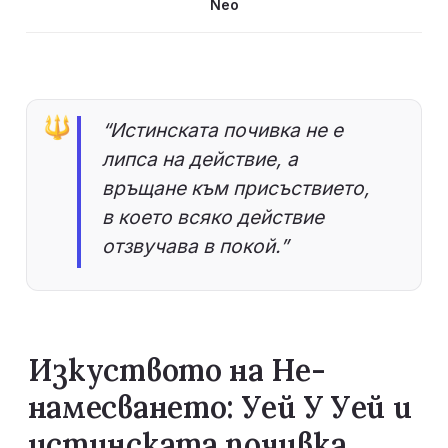
Neo
🔱
“Истинската почивка не е 
липса на действие, а 
връщане към присъствието, 
в което всяко действие 
отзвучава в покой.”
Изкуството на Не-
намесването: Уей У Уей и 
истинската почивка