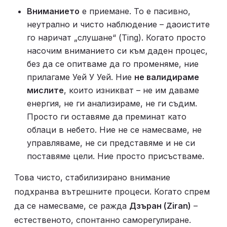
Вниманието
 е приемане. То е пасивно, 
неутрално и чисто наблюдение – даоистите 
го наричат „слушане“ (Ting). Когато просто 
насочим вниманието си към даден процес, 
без да се опитваме да го променяме, ние 
прилагаме Уей У Уей. Ние 
не валидираме 
мислите
, които изникват – не им даваме 
енергия, не ги анализираме, не ги съдим. 
Просто ги оставяме да преминат като 
облаци в небето. Ние не се намесваме, не 
управляваме, не си представяме и не си 
поставяме цели. Ние просто присъстваме.
Това чисто, стабилизирано внимание 
подхранва вътрешните процеси. Когато спрем 
да се намесваме, се ражда 
Дзъран (Ziran)
 – 
естественото, спонтанно саморегулиране. 