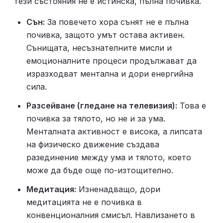
тези състояния не е истинска, пълна почивка.
Сън:
 За повечето хора сънят не е пълна 
почивка, защото умът остава активен. 
Сънищата, несъзнателните мисли и 
емоционалните процеси продължават да 
изразходват ментална и дори енергийна 
сила.
Разсейване (гледане на телевизия):
 Това е 
почивка за тялото, но не и за ума. 
Менталната активност е висока, а липсата 
на физическо движение създава 
разединение между ума и тялото, което 
може да бъде още по-изтощително.
Медитация:
 Изненадващо, дори 
медитацията не е почивка в 
конвенционалния смисъл. Навлизането в 