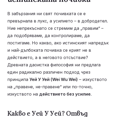
В забързания ни свят почивката се е 
превърнала в лукс, а усилието – в добродетел. 
Ние непрекъснато се стремим да „правим“ – 
да подобряваме, да контролираме, да 
постигаме. Но какво, ако истинският напредък 
и най-дълбоката почивка се крият не в 
действието, а в неговото отсъствие? 
Древната даоистка философия ни предлага 
един радикално различен подход чрез 
принципа 
Уей У Уей (Wei Wu Wei)
 – изкуството 
на „правене, не-правене“ или по-точно, 
изкуството на 
действието без усилие
.
Какво е Уей У Уей? Отвъд 