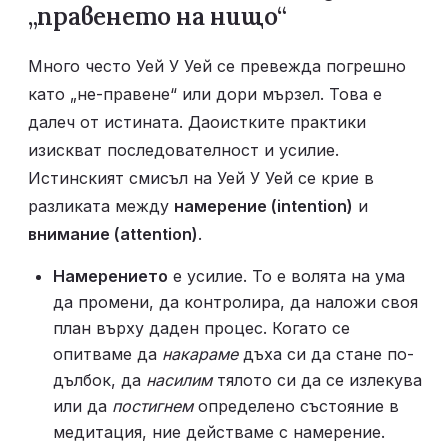
„правенето на нищо“
Много често Уей У Уей се превежда погрешно 
като „не-правене“ или дори мързел. Това е 
далеч от истината. Даоистките практики 
изискват последователност и усилие. 
Истинският смисъл на Уей У Уей се крие в 
разликата между 
намерение (intention)
 и 
внимание (attention)
.
Намерението
 е усилие. То е волята на ума 
да промени, да контролира, да наложи своя 
план върху даден процес. Когато се 
опитваме да 
накараме
 дъха си да стане по-
дълбок, да 
насилим
 тялото си да се излекува 
или да 
постигнем
 определено състояние в 
медитация, ние действаме с намерение. 