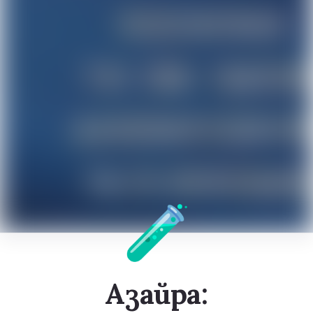
🧪
Азайра: