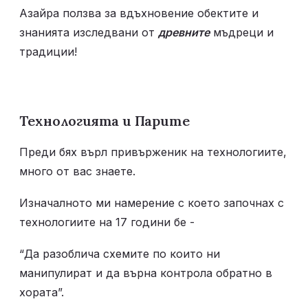
Азайра ползва за вдъхновение обектите и 
знанията изследвани от 
древните
 мъдреци и 
традиции! 
Технологията и Парите
Преди бях върл привърженик на технологиите, 
много от вас знаете. 
Изначалното ми намерение с което започнах с 
технологиите на 17 години бе -
“Да разоблича схемите по които ни 
манипулират и да върна контрола обратно в 
хората”.