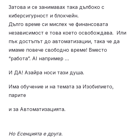
Затова и се занимавах така дълбоко с 
киберсигурност и блокчейн. 

Дълго време си мислех че финансовата 
независимост е това което освобождава.  Или 
пък достъпът до автоматизации, така че да 
имаме повече свободно време! Вместо 
“работа”. AI например … 
И ДА! Азайра носи тази душа. 
Има обучение и на темата за Изобилието, 
парите 
и за Автоматизацията.
Но Есенцията е друга.