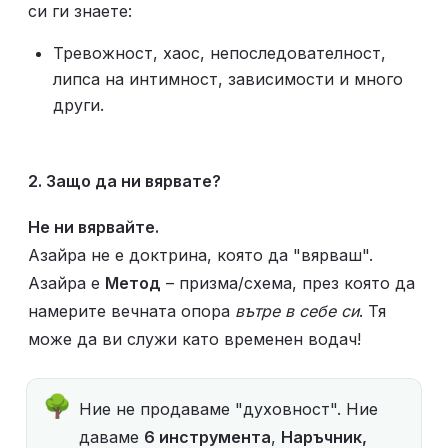
си ги знаете:
Тревожност, хаос, непоследователност, 
липса на интимност, зависимости и много 
други. 
2. Защо да ни вярвате?
Не ни вярвайте.
Азайра не е доктрина, която да "вярваш". 
Азайра е 
Метод
 – призма/схема, през която да 
намерите вечната опора 
вътре в себе си
. Тя 
може да ви служи като временен водач! 
🌳
Ние не продаваме "духовност". Ние 
даваме 
6 инструмента
, 
Наръчник, 