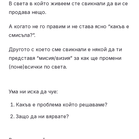
В света в който живеем сте свикнали да ви се 
продава нещо. 
А когато не го правим и не става ясно “какъв е 
смисъла?”.
Другото с което сме свикнали е някой да ти 
представя “мисия/визия” за как ще промени 
(поне)всички по света.
Ума ни иска да чуе:
Какъв е проблема който решаваме?
Защо да ни вярвате?