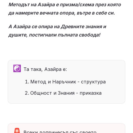
Методът на Азайра е призма/схема през която 
да намерите вечната опора, вътре в себе си.
А Азайра се опира на Древните знания и 
душите, постигнали пълната свобода! 
☯️
Та така, Азайра е: 
Метод и Наръчник - структура
Общност и Знания - приказка
🚨
Всеки допринесъл със своето 