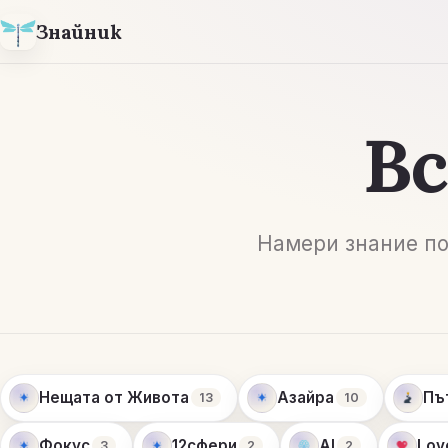
Знайник
В
Намери знание по
Нещата от Живота
Азайра
Пъ
13
10
Фокус
12сфери
AI
Lov
3
2
2