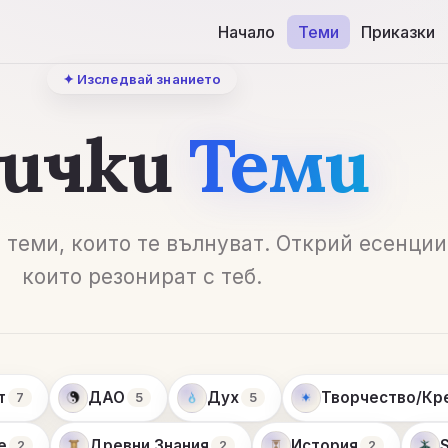
Начало
Теми
Приказки
✦ Изследвай знанието
сички
Теми
 теми, които те вълнуват. Открий есенции
които резонират с теб.
т
ДАО
Дух
Творчество/Кр
7
5
5
e
Древни Знания
История
2
2
2