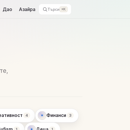
Дао
Азайра
Търси
⌘K
те,
еативност
Финанси
4
3
Sufism
Деца
1
1