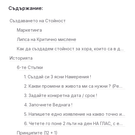
Съдържание:
Създаването на Стойност
Маркетинга
Липса на Критично мислене
Как да създадем стойност за хора, които са в дълбока заблуда относно истинските си нужди?
Историята
6-те Стъпки
1. Създай си 3 ясни Намерения !
2. Какви промени в живота ми са нужни ? (Решете какво сте готови да дадете в замяна)
3. Задайте конкретна дата / срок !
4. Започнете Веднага !
5. Напишете едно изявление на какво точно искате и точните стъпки които в този миг знаете че ще ви отведат там !
6. Четете го поне 2 пъти на ден НА ГЛАС, с емоции, с чувство !
Принципите (12 + 1)