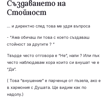
Създаването на 
Стойност
… и директно след това ме удря въпроса 
- “Ама обичаш ли това с което създаваш 
стойност за другите ? ”
Твърде често отговора е “Не”, нали ? Или пък 
често наблюдавам хора които си внушат че е 
“Да”.   
( Това “внушение” е парченце от пъзела, ако е 
в хармония с Душата. Ще видим как по 
надолу.) 