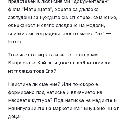
представен в любимия ми "документален" 
филм "Матрицата", хората са дълбоко 
заблудени за нуждите си. От страх, съмнение, 
обърканост и сляпо следване на модели, 
всички сме изградили своето малко "аз" — 
Егото. 
То е част от играта и не го отхвърлям. 
Въпросът е: 
Кой всъщност е избрал как да 
изглежда това Его?
Наистина ли сме ние? Или по-скоро е 
формирано под натиска и влиянието на 
масовата култура? Под натиска на медиите и 
манипулациите на маркетинга? Внушено ни от 
деца!