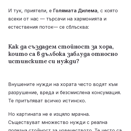
И тук, приятели, е 
Голямата Дилема
, с която 
всеки от нас — търсачи на хармонията и 
естествения поток— се сблъсква: 
Как да създадем стойност за хора, 
които са в дълбока заблуда относно 
истинските си нужди?
Внушените нужди на хората често водят към 
разрушение, вреда и безсмислена консумация. 
Те притъпяват всичко истинско.
Но картината не е изцяло мрачна. 
Съществуват множество нужди с реална 
полезна стойност за човечеството. Те често са 