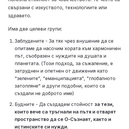
свързани с изкуството, технологиите или 
здравето.
Има две целеви групи:
Заблудените - За тях чрез внушение да се 
опитаме да насочим хората към хармоничен 
път, съобразен с нуждите на душата и 
планетата. (Този подход, за съжаление, е 
затруднен и опетнен от движения като 
"зелените", "еманципацията", "глобалното 
затопляне" и други подобни, които са 
създали не доброто име)
Будните - Да създадем стойност 
за тези, 
които вече са тръгнали на пътя и отварят 
пространство да се О-Съзнаят, както и 
истинските си нужди
.