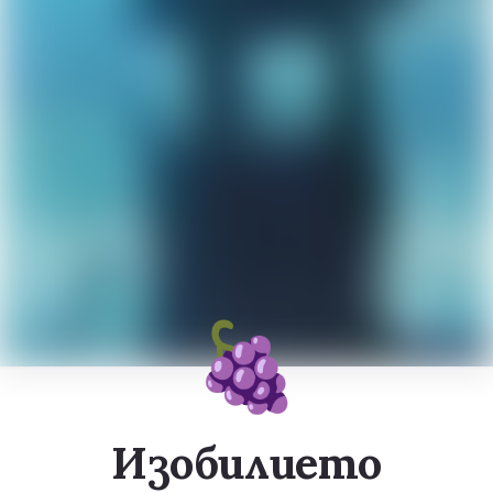
🍇
Изобилието