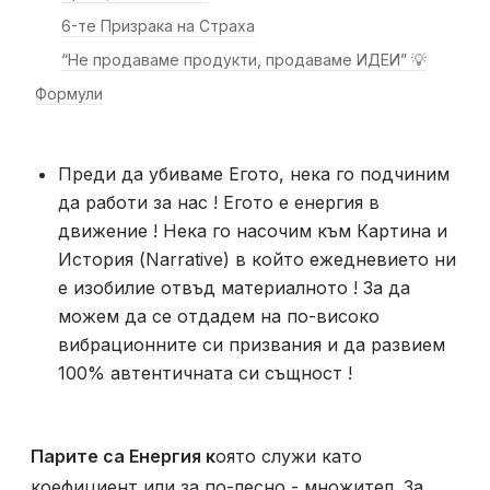
6-те Призрака на Страха
“Не продаваме продукти, продаваме ИДЕИ” 💡
Формули
Преди да убиваме Егото, нека го подчиним 
да работи за нас ! Егото е енергия в 
движение ! Нека го насочим към Картина и 
История (Narrative) в който ежедневието ни 
е изобилие отвъд материалното ! За да 
можем да се отдадем на по-високо 
вибрационните си призвания и да развием 
100% автентичната си същност ! 
Парите са Енергия к
оято служи като 
коефициент или за по-лесно - множител. За 