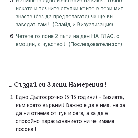
Напишете едно изявление на какво точно 
искате и точните стъпки които в този миг 
знаете (без да предполагате) че ще ви 
заведат там !  (
Слайд
 и Визуализация)
Четете го поне 2 пъти на ден НА ГЛАС, с 
емоции, с чувство !  (
Последователност
)
1. Създай си 3 ясни Намерения ! 
Едно Дългосрочно (5-15 години) - Визията, 
към която вървим ! Важно е да я има, не за 
да ни отнема от тук и сега, а за да е 
спокойно парасъзнанието ни че имаме 
посока ! 