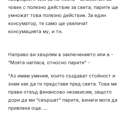
човек с полезно действие за света, парите ще 
умножат това полезно действие. За един 
консуматор, те само ще увеличат 
консумацията му, и тн. 
Направо ви хвърлям в заключението или в - 
“Моята нагласа, относно парите” - 
“Аз имам умения, които създават стойност и 
знам как да ги представя пред света. Това ме 
прави отвъд финансово независим, защото 
дори да ми “свършат” парите, винаги мога да 
привлека още. …