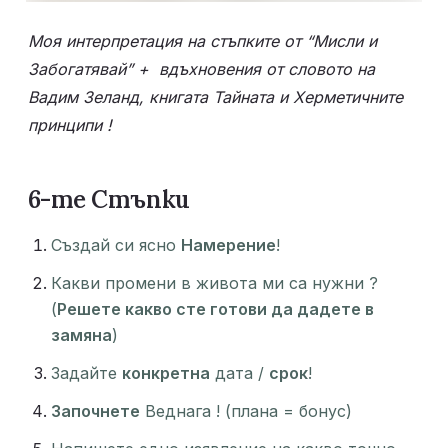
Моя интерпретация на стъпките от “Мисли и 
Забогатявай” +  вдъхновения от словото на 
Вадим Зеланд, книгата Тайната и Херметичните 
принципи ! 
6-те Стъпки
Създай си ясно 
Намерение
! 
Какви промени в живота ми са нужни ? 
(
Решете какво сте готови да дадете в 
замяна
) 
Задайте 
конкретна
 дата / 
срок
!
Започнете
 Веднага ! (плана = бонус)