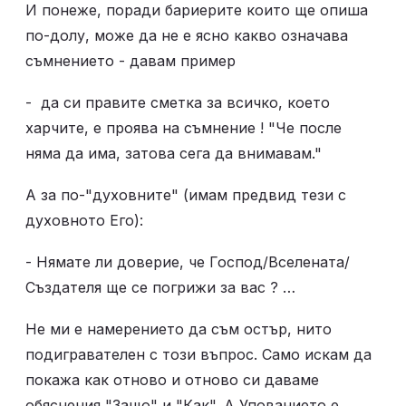
И понеже, поради бариерите които ще опиша 
по-долу, може да не е ясно какво означава 
съмнението - давам пример 
-  да си правите сметка за всичко, което 
харчите, е проява на съмнение ! "Че после 
няма да има, затова сега да внимавам." 
А за по-"духовните" (имам предвид тези с 
духовното Его): 
- Нямате ли доверие, че Господ/Вселената/
Създателя ще се погрижи за вас ? … 
Не ми е намерението да съм остър, нито 
подигравателен с този въпрос. Само искам да 
покажа как отново и отново си даваме 
обяснения "Защо" и "Как". А Упованието е 