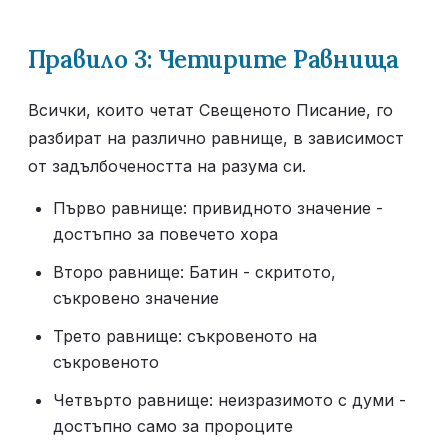
Правило 3: Четирите Равнища
Всички, които четат Свещеното Писание, го 
разбират на различно равнище, в зависимост 
от задълбочеността на разума си.
Първо равнище: привидното значение - 
достъпно за повечето хора
Второ равнище: Батин - скритото, 
съкровено значение
Трето равнище: съкровеното на 
съкровеното
Четвърто равнище: неизразимото с думи - 
достъпно само за пророците