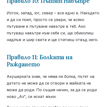
Правило 10: Пътят Навътре
Изток, запад, юг, север – все едно е. Накъдето 
и да си поел, просто се увери, че всяко 
пътуване е пътуване навътре в теб. Ако 
пътуваш навътре към себе си, ще обиколиш 
надлъж и шир света и ще стигнеш отвъд него.
Правило 11: Болката на 
Раждането
Акушерката знае, че няма ли болка, пътят на 
детето не може да се отвори и майката не 
може да роди. По същия начин, за да се роди 
ново „Аз", се искат мъки.