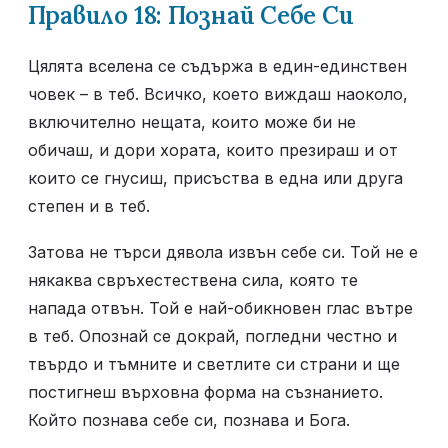
Правило 18: Познай Себе Си
Цялята вселена се съдържа в един-единствен 
човек – в теб. Всичко, което виждаш наоколо, 
включително нещата, които може би не 
обичаш, и дори хората, които презираш и от 
които се гнусиш, присъства в една или друга 
степен и в теб.
Затова не търси дявола извън себе си. Той не е 
някаква свръхестествена сила, която те 
напада отвън. Той е най-обикновен глас вътре 
в теб. Опознай се докрай, погледни честно и 
твърдо и тъмните и светлите си страни и ще 
постигнеш върховна форма на съзнанието. 
Който познава себе си, познава и Бога.