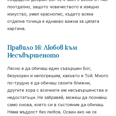
поотделно, защото човечеството е изящно 
изкуство, умел краснопис, където всяка 
отделна точица е еднакво важна за цялата 
картина.
Правило 16: Любов към 
Несъвършеното
Лесно е да обичаш един съвършен Бог, 
безукорен и непогрешим, какъвто е Той. Много 
по-трудно е да обичаш своите ближни, 
другите хора с всичките им несъвършенства и 
недостатъци. Не забравяй, можеш да познаеш 
само онова, което си в състояние да обичаш. 
Няма мъдрост без любов. Освен ако не се 