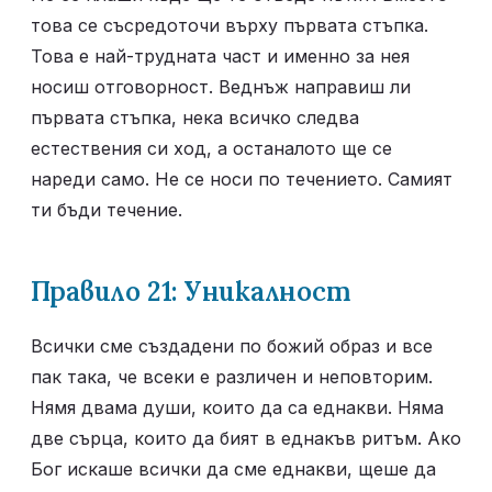
това се съсредоточи върху първата стъпка. 
Това е най-трудната част и именно за нея 
носиш отговорност. Веднъж направиш ли 
първата стъпка, нека всичко следва 
естествения си ход, а останалото ще се 
нареди само. Не се носи по течението. Самият 
ти бъди течение.
Правило 21: Уникалност
Всички сме създадени по божий образ и все 
пак така, че всеки е различен и неповторим. 
Нямя двама души, които да са еднакви. Няма 
две сърца, които да бият в еднакъв ритъм. Ако 
Бог искаше всички да сме еднакви, щеше да 