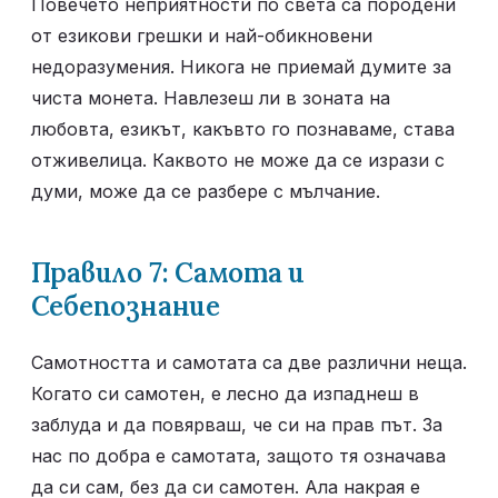
Повечето неприятности по света са породени 
от езикови грешки и най-обикновени 
недоразумения. Никога не приемай думите за 
чиста монета. Навлезеш ли в зоната на 
любовта, езикът, какъвто го познаваме, става 
отживелица. Каквото не може да се изрази с 
думи, може да се разбере с мълчание.
Правило 7: Самота и 
Себепознание
Самотността и самотата са две различни неща. 
Когато си самотен, е лесно да изпаднеш в 
заблуда и да повярваш, че си на прав път. За 
нас по добра е самотата, защото тя означава 
да си сам, без да си самотен. Ала накрая е 