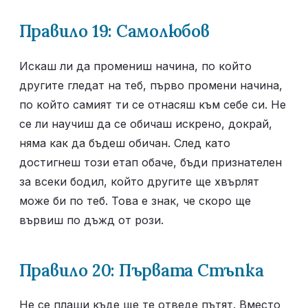
Правило 19: Самолюбов
Искаш ли да промениш начина, по който 
другите гледат на теб, първо промени начина, 
по който самият ти се отнасяш към себе си. Не 
се ли научиш да се обичаш искрено, докрай, 
няма как да бъдеш обичан. След като 
достигнеш този етап обаче, бъди признателен 
за всеки бодил, който другите ще хвърлят 
може би по теб. Това е знак, че скоро ще 
вървиш по дъжд от рози.
Правило 20: Първата Стъпка
Не се плаши къде ще те отведе пътят. Вместо 