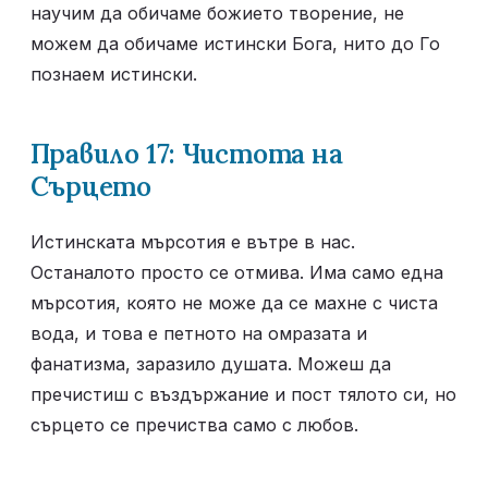
научим да обичаме божието творение, не 
можем да обичаме истински Бога, нито до Го 
познаем истински.
Правило 17: Чистота на 
Сърцето
Истинската мърсотия е вътре в нас. 
Останалото просто се отмива. Има само една 
мърсотия, която не може да се махне с чиста 
вода, и това е петното на омразата и 
фанатизма, заразило душата. Можеш да 
пречистиш с въздържание и пост тялото си, но 
сърцето се пречиства само с любов.