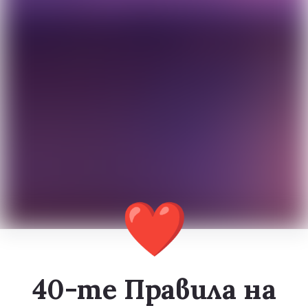
❤️
40-те Правила на