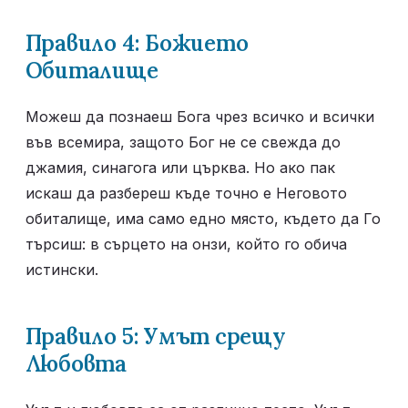
Правило 4: Божието 
Обиталище
Можеш да познаеш Бога чрез всичко и всички 
във всемира, защото Бог не се свежда до 
джамия, синагога или църква. Но ако пак 
искаш да разбереш къде точно е Неговото 
обиталище, има само едно място, където да Го 
търсиш: в сърцето на онзи, който го обича 
истински.
Правило 5: Умът срещу 
Любовта