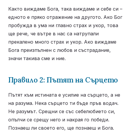
Както виждаме Бога, така виждаме и себе си – 
едното е пряко отражение на другото. Ако Бог 
пробужда в ума ни главно страх и укор, това 
ще рече, че вътре в нас са натрупали 
прекалено много страх и укор. Ако виждаме 
Бога преизпълнен с любов и състрадание, 
значи такива сме и ние.
Правило 2: Пътят на Сърцето
Пътят към истината е усилие на сърцето, а не 
на разума. Нека сърцето ти бъде пръв водач. 
Не разумът. Срещни се със себелюбието си, 
опълчи се срещу него и накрая го победи. 
Познаеш ли своето его, ще познаеш и Бога.