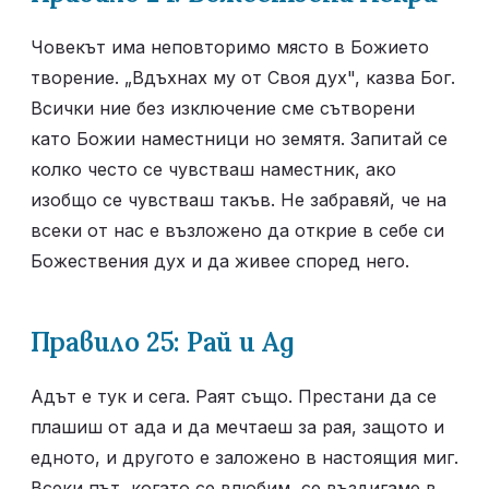
Човекът има неповторимо място в Божието 
творение. „Вдъхнах му от Своя дух", казва Бог. 
Всички ние без изключение сме сътворени 
като Божии наместници но земятя. Запитай се 
колко често се чувстваш наместник, ако 
изобщо се чувстваш такъв. Не забравяй, че на 
всеки от нас е възложено да открие в себе си 
Божествения дух и да живее според него.
Правило 25: Рай и Ад
Адът е тук и сега. Раят също. Престани да се 
плашиш от ада и да мечтаеш за рая, защото и 
едното, и другото е заложено в настоящия миг. 
Всеки път, когато се влюбим, се въздигаме в 