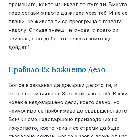
промените, които изникват по пътя ти. Вместо 
това остави живота да живее чрез теб. И не се 
плаши, че живота ти се преобръща с главата 
надолу. Откъде знаеш, че онова, с което си 
свикнал, е по-добро от нещата които ще 
дойдат?
Правило 15: Божието Дело
Бог се е захванал да довърши делото ти, и 
вътрешно и външно. Зает е изцяло с теб. Всеки 
човек е недовършено дело, което бавно, но 
неумолимо се приближава до съвършенството. 
Всички сме недовършено произведение на 
изкуството, което чака и се стреми да бъде 
създадено докрай. Бог се е заел с всеки от нас 