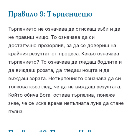
Правило 9: Търпението
Търпението не означава да стискаш зъби и да 
не правиш нищо. То означава да си 
достатъчно прозорлив, за да се довериш на 
крайния резултат от процеса. Какво означава 
търпението? То означава да гледаш бодлите и 
да виждаш розата, да гледаш нощта и да 
виждаш зората. Нетърпението означава да си 
толкова късоглед, че да не виждаш резултата. 
Който обича Бога, остава търпелив, понеже 
знае, че се иска време непълната луна да стане 
пълна.