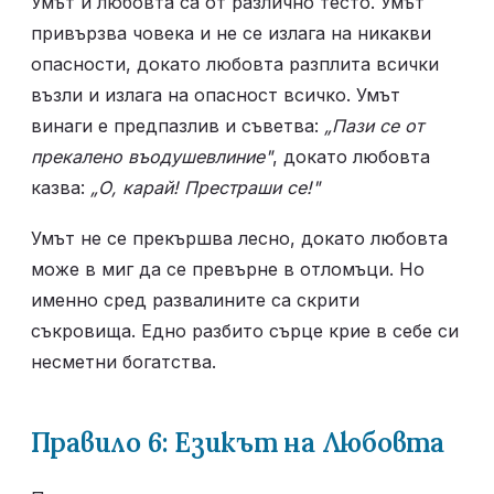
Умът и любовта са от различно тесто. Умът 
привързва човека и не се излага на никакви 
опасности, докато любовта разплита всички 
възли и излага на опасност всичко. Умът 
винаги е предпазлив и съветва: 
„Пази се от 
прекалено въодушевлиние"
, докато любовта 
казва: 
„О, карай! Престраши се!"
Умът не се прекършва лесно, докато любовта 
може в миг да се превърне в отломъци. Но 
именно сред развалините са скрити 
съкровища. Едно разбито сърце крие в себе си 
несметни богатства.
Правило 6: Езикът на Любовта