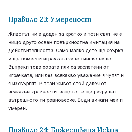
Правило 23: Умереност
Животът ни е даден за кратко и този свят не е 
нищо друго освен повърхностна имитация на 
Действителността. Само малко дете ще сбърка 
и ще помисли играчката за истинско нещо. 
Въпреки това хората или са заслепени от 
играчката, или без всякакво уважение я чупят и 
я изхвърлят. В този живот стой далеч от 
всякякви крайности, защото те ще разрушат 
вътрешното ти равновесие. Бъди винаги мек и 
умерен.
Правило 24: Божествена Искра