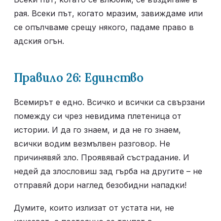
рая. Всеки път, когато мразим, завиждаме или 
се опълчваме срещу някого, падаме право в 
адския огън.
Правило 26: Единство
Всемирът е едно. Всичко и всички са свързани 
помежду си чрез невидима плетеница от 
истории. И да го знаем, и да не го знаем, 
всички водим везмълвен разговор. Не 
причинявяй зло. Проявявай състрадание. И 
недей да злословиш зад гърба на другите – не 
отправяй дори наглед безобидни нападки!
Думите, които излизат от устата ни, не 