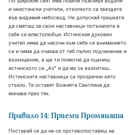
По широкия свят има повече лъжливи водачи 
и неистински учители, отколкото са звездите 
във видимия небосвод. Не допускай грешката 
да смяташ за свои наставници потъналите в 
себе си властолюбци. Истинския духовен 
учител няма да насочи към себе си вниманието 
си и няма да очаква от теб пълно подчинение и 
възхищение, а ще ти помогне да оцениш 
истинското си „Аз" и да му се възхитиш. 
Истинските наставници са прозрачни като 
стъкло. Те оставят Божията Светлина да 
минава през тях.
Правило 14: Приеми Промяната
Постарай се да не се противопоставяш на 