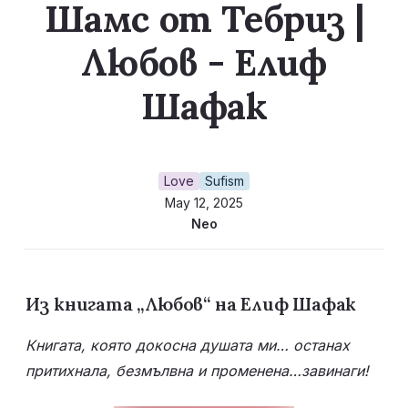
Шамс от Тебриз |
Любов - Елиф
Шафак
Love
Sufism
May 12, 2025
Neo
Из книгата „Любов“ на Елиф Шафак
Книгата, която докосна душата ми… останах 
притихнала, безмълвна и променена…завинаги!