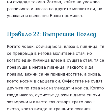
ни създаде такива. Затова, който не уважава 
различията и налага на другите мислите си, не 
уважава и свещения Божи промисъл.
Правило 22: Вътрешен Поглед
Когато човек, обичащ Бога, влезе в пивница, тя 
се превръща в негова молитвена стая, но 
когато един пияница влезе в същата стая, тя се 
превръща в негова пивница. Каквото и да 
правим, важни са не привидностите, а онова, 
което носим в сърцата си. Суфистите не съдят 
другите по това как изглеждат и кои са. Когато 
гледа някого, суфистът държи и двете си очи 
затворени и вместо тях отваря трето око – 
окото, което вижда вътрешните селения.