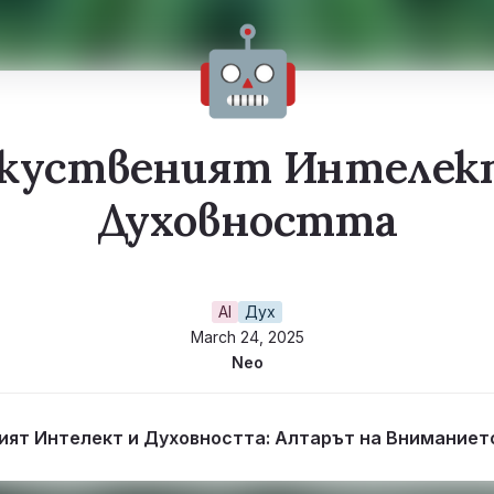
🤖
куственият Интелек
Духовността
AI
Дух
March 24, 2025
Neo
ият Интелект и Духовността: Алтарът на Вниманието