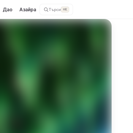
Дао
Азайра
Търси
⌘K