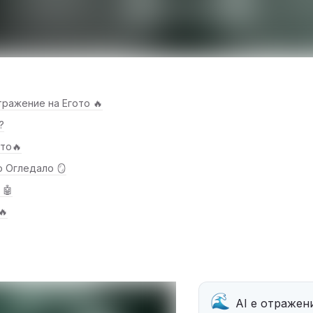
Отражение на Егото 🔥
?
то🔥
то Огледало 🪞
 🤖
🔥
🌊
AI е отражени