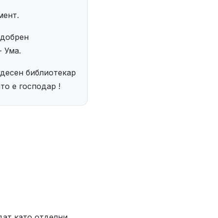
мент.
добрен 
- Ума.
удесен библиотекар 
то е господар ! 
дат като отделни 