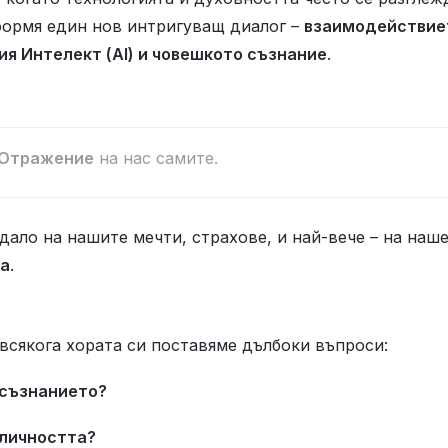
формя един нов интригуващ диалог – 
взаимодействие
ия Интелект (AI) и човешкото съзнание
.
Отражение
 на нас самите.
едало на нашите мечти, страхове, и най-вече – на наше
а
.
всякога хората си поставяме дълбоки въпроси:
 съзнанието?
 личността?