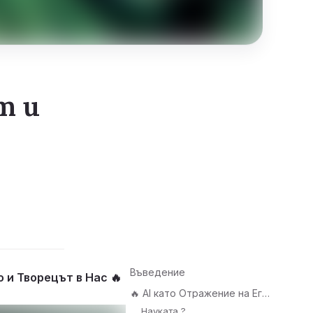
т и
Въведение
 и Творецът в Нас 🔥
🔥 AI като Отражение на Егото 🔥
Науката ?