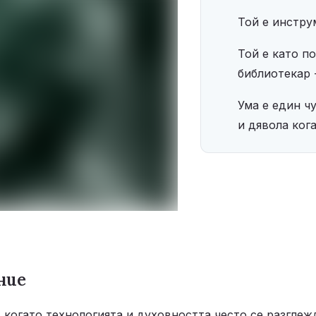
Той е инстру
Той е като по
библиотекар 
Ума е един ч
и дявола кога
ние
 когато технологията и духовността често се разглеж