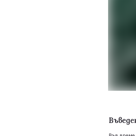
Въведе
Във време,