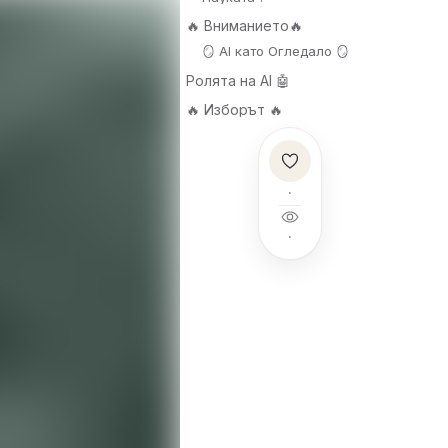
🔥 Вниманието🔥
🪞 AI като Огледало 🪞
Ролята на AI 🤖
🔥 Изборът 🔥
·
·