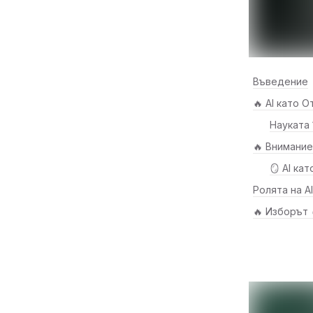
Въведение
🔥 AI като 
Науката 
🔥 Внимание
🪞 AI ка
Ролята на AI
🔥 Изборът 