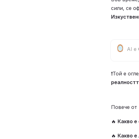
сили, се о
Изкуствен
🪞
AI е 
❗Той е огл
реалностт
Повече от 
🔥 
Какво е
🔥 
Какво е