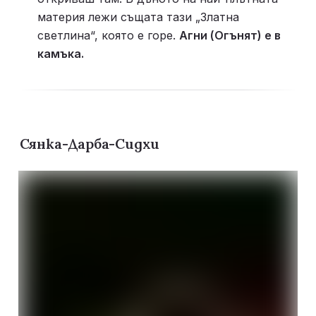
материя лежи същата тази „Златна 
светлина“, която е горе. 
Агни (Огънят) е в 
камъка.
Сянка-Дарба-Сидхи