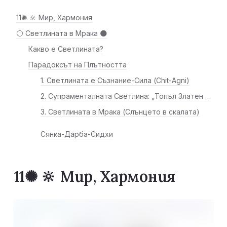
11✺ 🔆 Мир, Хармония
⚪ Светлината в Мрака 🌑
Какво е Светлината?
Парадоксът на Плътността
1. Светлината е Съзнание-Сила (Chit-Agni)
2. Супраменталната Светлина: „Топъл Златен Прах“
3. Светлината в Мрака (Слънцето в скалата)
Сянка-Дарба-Сидхи
11✺ 
🔆 Мир, Хармония 