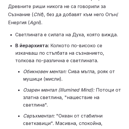
Древните риши никога не са говорили за 
Съзнание (
Chit
), без да добавят към него Огън/
Енергия (
Agni
).
Светлината е силата на Духа, която вижда.
В йерархията:
 Колкото по-високо се 
изкачваш по стълбата на съзнанието, 
толкова по-различна е светлината.
Обикновен ментал:
 Сива мъгла, рояк от 
мушици (мисли).
Озарен ментал (Illumined Mind):
 Потоци от 
златна светлина, "нашествие на 
светлина".
Свръхментал:
 "Океан от стабилни 
светкавици". Масивна, спокойна, 