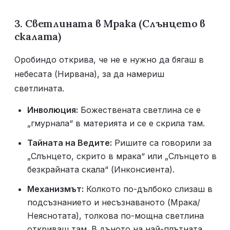
3. Светлината в Мрака (Слънцето в 
скалата)
Оробиндо открива, че не е нужно да бягаш в 
небесата (Нирвана), за да намериш 
светлината.
Инволюция:
 Божествената светлина се е 
„гмурнала“ в материята и се е скрила там.
Тайната на Ведите:
 Ришите са говорили за 
„Слънцето, скрито в мрака“ или „Слънцето в 
безкрайната скала“ (Инконсиента).
Механизмът:
 Колкото по-дълбоко слизаш в 
подсъзнанието и несъзнаваното (Мрака/
Неяснотата), толкова по-мощна светлина 
откриваш там. В дъното на най-плътната 