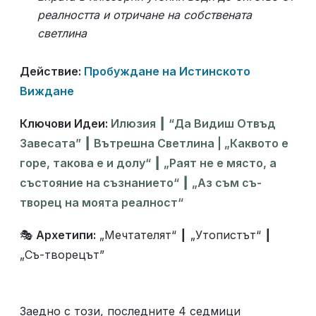
реалността и отричане на собствената 
светлина
Действие: 
Пробуждане на Истинското 
Виждане
Ключови Идеи: 
Илюзия ┃ “Да Видиш Отвъд 
Завесата” ┃ Вътрешна Светлина | „Каквото е 
горе, такова е и долу“ ┃ „Раят не е място, а 
състояние на съзнанието“ ┃ „Аз съм съ-
творец на моята реалност“
🎭 
Архетипи:
 „Мечтателят“ ┃ „Утопистът“ ┃ 
„Съ-творецът”
Заедно с този, последните 4 седмици 