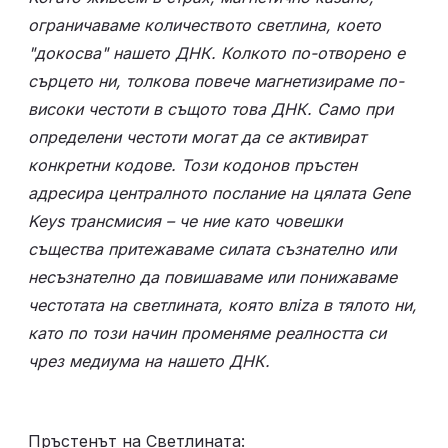
ограничаваме количеството светлина, което 
"докосва" нашето ДНК. Колкото по-отворено е 
сърцето ни, толкова повече магнетизираме по-
високи честоти в същото това ДНК. Само при 
определени честоти могат да се активират 
конкретни кодове. Този кодонов пръстен 
адресира централното послание на цялата Gene 
Keys трансмисия – че ние като човешки 
същества притежаваме силата съзнателно или 
несъзнателно да повишаваме или понижаваме 
честотата на светлината, която влiza в тялото ни, 
като по този начин променяме реалността си 
чрез медиума на нашето ДНК.
Пръстенът на Светлината: 