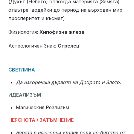
(Духът (Небето) опложда материята (Земята) 
отвътре, водейки до период на върховен мир, 
просперитет и късмет)
Физиология: 
Xипофизна жлеза
Астрологичен Знак: 
Стрелец
СВЕТЛИНА
Да изкорениш дървото на Доброто и Злото.
ИДЕАЛИЗЪМ
Магическия Реализъм
НЕЯСНОТА / ЗАТЪМНЕНИЕ
Вярата в илюзорни утопии води до бягство от 