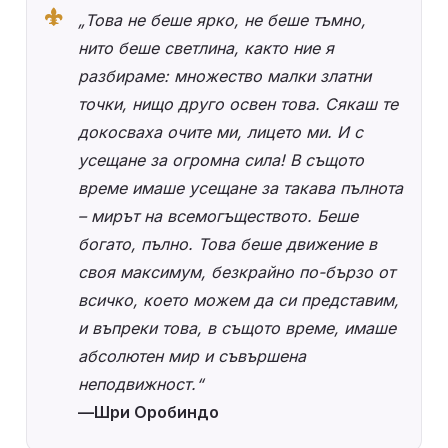
„Това не беше ярко, не беше тъмно, 
нито беше светлина, както ние я 
разбираме: множество малки златни 
точки, нищо друго освен това. Сякаш те 
докосваха очите ми, лицето ми. И с 
усещане за огромна сила! В същото 
време имаше усещане за такава пълнота 
– мирът на всемогъществото. Беше 
богато, пълно. Това беше движение в 
своя максимум, безкрайно по-бързо от 
всичко, което можем да си представим, 
и въпреки това, в същото време, имаше 
абсолютен мир и съвършена 
неподвижност.“
—Шри Оробиндо