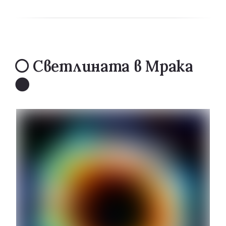
⚪ Светлината в Мрака 
🌑