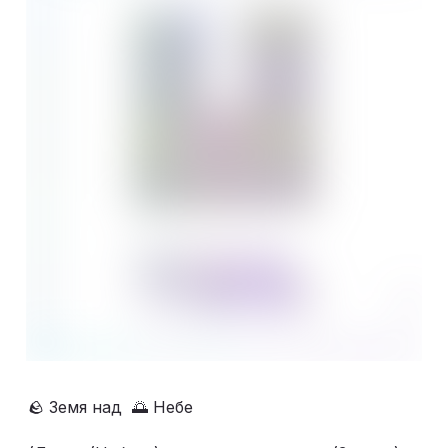
🪨 Земя над  🌅 Небе