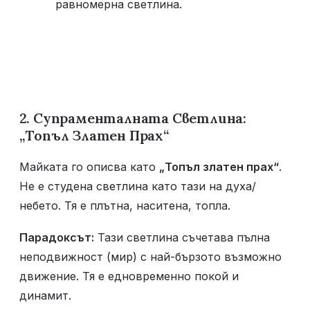
равномерна светлина.
2. Супраменталната Светлина: 
„Топъл Златен Прах“
Майката го описва като 
„Топъл златен прах“
. 
Не е студена светлина като тази на духа/
небето. Тя е плътна, наситена, топла.
Парадоксът:
 Тази светлина съчетава пълна 
неподвижност (мир) с най-бързото възможно 
движение. Тя е едновременно покой и 
динамит.