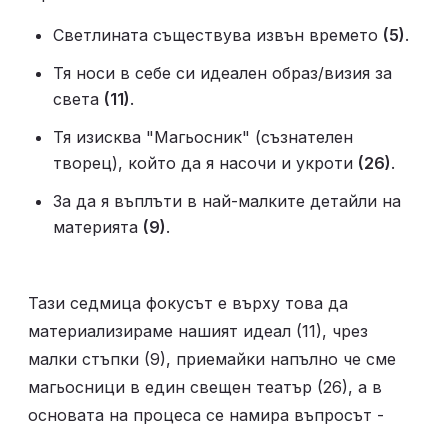
Светлината съществува извън времето 
(5)
.
Тя носи в себе си идеален образ/визия за 
света 
(11)
.
Тя изисква "Магьосник" (съзнателен 
творец), който да я насочи и укроти 
(26)
.
За да я въплъти в най-малките детайли на 
материята 
(9)
.
Тази седмица фокусът е върху това да 
материализираме нашият идеал (11), чрез 
малки стъпки (9), приемайки напълно че сме 
магьосници в един свещен театър (26), а в 
основата на процеса се намира въпросът - 