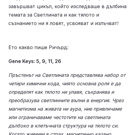
завършват цикъл, който изследваше в дълбина 
темата за Светлината и как тялото и 
съзнанието ни я ловят, усвояват и излъчват! 
Ето какво пише Ричърд: 
Gene Keys: 5, 9, 11, 26
Пръстенът на Светлината представлява набор от 
четири химични кода, чиято основна роля е да 
определят как тялото ни улавя, съхранява и 
преобразува светлинните вълни в енергия. Чрез 
магнетизма на живата ни аура, ние привличаме 
или ограничаваме честотите на светлината 
дълбоко в клетъчната структура на тялото си. 
Когато живеем в страх, магнетично казано, 