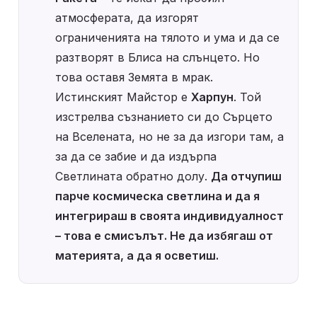
атмосферата, да изгорят 
ограниченията на тялото и ума и да се 
разтворят в Блиса на слънцето. Но 
това оставя Земята в мрак.

Истинският Майстор е 
Харпун
. Той 
изстрелва съзнанието си до Сърцето 
на Вселената, но не за да изгори там, а 
за да се забие и да издърпа 
Светлината обратно долу. 
Да отчупиш 
парче космическа светлина и да я 
интегрираш в своята индивидуалност 
– това е смисълът. Не да избягаш от 
материята, а да я осветиш.