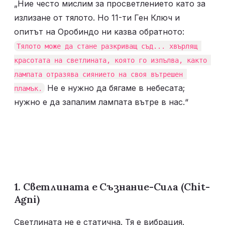
„Ние често мислим за просветлението като за 
излизане от тялото. Но 11-ти Ген Ключ и 
опитът на Оробиндо ни казва обратното: 
Тялото може да стане разкриващ съд... хвърлящ 
красотата на светлината, която го изпълва, както 
лампата отразява сиянието на своя вътрешен 
 Не е нужно да бягаме в небесата; 
пламък.
нужно е да запалим лампата вътре в нас.“
1. Светлината е Съзнание-Сила (Chit-
Agni)
Светлината не е статична. Тя е вибрация. 