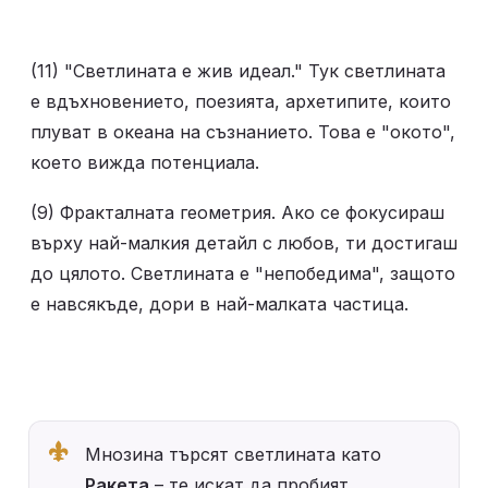
(11) "Светлината е жив идеал." Тук светлината 
е вдъхновението, поезията, архетипите, които 
плуват в океана на съзнанието. Това е "окото", 
което вижда потенциала.
(9) Фракталната геометрия. Ако се фокусираш 
върху най-малкия детайл с любов, ти достигаш 
до цялото. Светлината е "непобедима", защото 
е навсякъде, дори в най-малката частица.
Мнозина търсят светлината като 
Ракета
 – те искат да пробият 